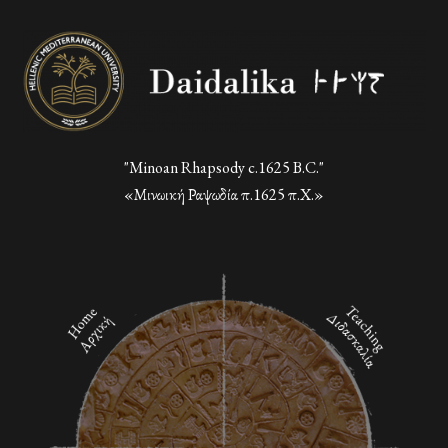
"Minoan Rhapsody c.1625 B.C."
«Μινωική Ραψωδία π.1625 π.Χ.»